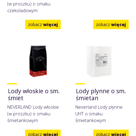
(w proszku) o smaku
czekoladowym
zobacz
więcej
zobacz
więcej
Lody włoskie o sm.
Lody plynne o sm.
śmiet
śmietan
NEVERLAND Lody włoskie
Neverland Lody płynne
(w proszku) o smaku
UHT o smaku
śmietankowym
śmietankowym
zobacz
więcej
zobacz
więcej