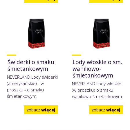
Świderki o smaku
Lody włoskie o sm.
śmietankowym
waniliowo-
śmietankowym
NEVERLAND Lody świderki
(amerykańskie) - w
NEVERLAND Lody włoskie
proszku - o smaku
(w proszku) o smaku
śmietankowym.
waniliowo-śmietankowym
zobacz
więcej
zobacz
więcej