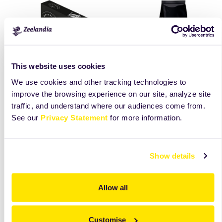
This website uses cookies
Splash Mango
Świderki o smaku
We use cookies and other tracking technologies to
waniliowo-
Innowacyjna mieszanka
improve the browsing experience on our site, analyze site
śmietankowym
aromatyzująco-barwiąca
traffic, and understand where our audiences come from.
Splash zamienia
NEVERLAND Lody świderki
See our
Privacy Statement
for more information.
amerykańskie i włoskie
(amerykańskie) - w
lody śmietankowe
proszku - o smaku
Neverland w intensywne
waniliowo-śmietankowym.
lody owocowe.
Show details
zobacz
więcej
zobacz
więcej
Allow all
Customise