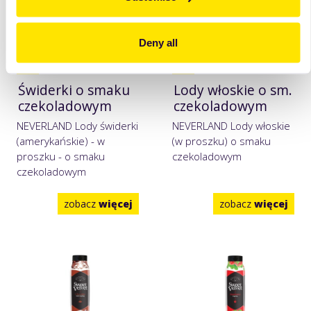
Deny all
Świderki o smaku
Lody włoskie o sm.
czekoladowym
czekoladowym
NEVERLAND Lody świderki
NEVERLAND Lody włoskie
(amerykańskie) - w
(w proszku) o smaku
proszku - o smaku
czekoladowym
czekoladowym
zobacz
więcej
zobacz
więcej