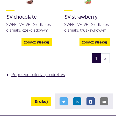
SV chocolate
SV strawberry
SWEET VELVET Słodki sos
SWEET VELVET Słodki sos
o smaku czekoladowym
o smaku truskawkowym
zobacz
więcej
zobacz
więcej
1
2
Poprzedni: oferta_produktow
Drukuj