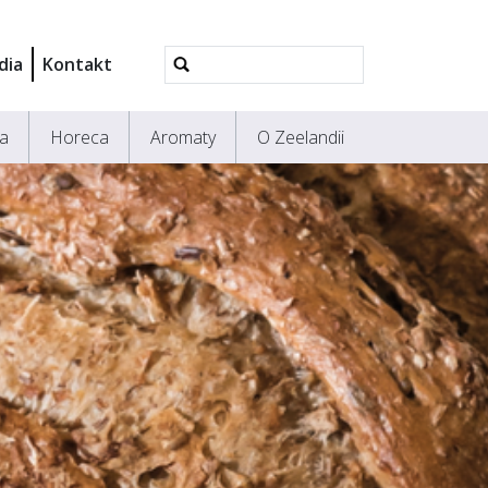
Wyszukiwanie
dia
Kontakt
Zaawansowane...
ra
Horeca
Aromaty
O Zeelandii