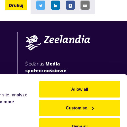
Drukuj
Śledź nas
Media
społecznościowe
Allow all
 site, analyze
or more
Customise
Deny all