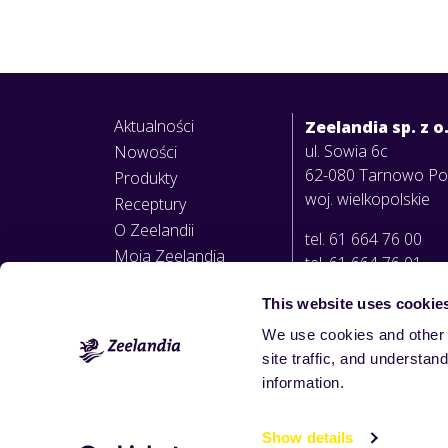
Aktualności
Zeelandia sp. z o
ul. Sowia 6c
Nowości
62-080 Tarnowo P
Produkty
woj. wielkopolskie
Receptury
O Zeelandii
tel. 61 664 76 00
Moja Zeelandia
tel. 61 664 76 01
This website uses cookie
info@zeelandia.pl
We use cookies and other 
7:00 - 15:00
site traffic, and underst
information.
Show details