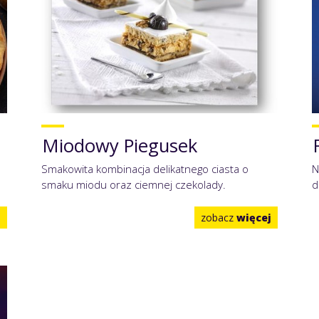
Miodowy Piegusek
Smakowita kombinacja delikatnego ciasta o
N
smaku miodu oraz ciemnej czekolady.
d
j
zobacz
więcej