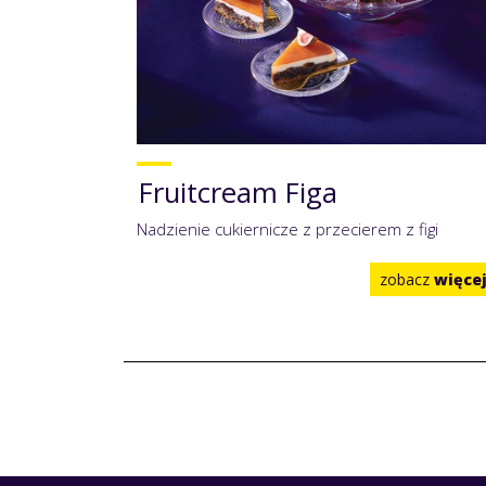
Fruitcream Figa
Nadzienie cukiernicze z przecierem z figi
zobacz
więce