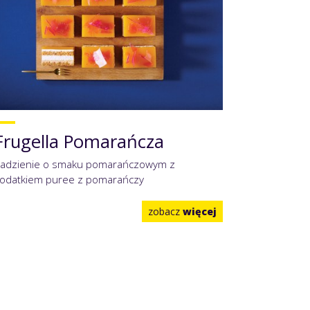
Frugella Pomarańcza
adzienie o smaku pomarańczowym z
odatkiem puree z pomarańczy
zobacz
więcej