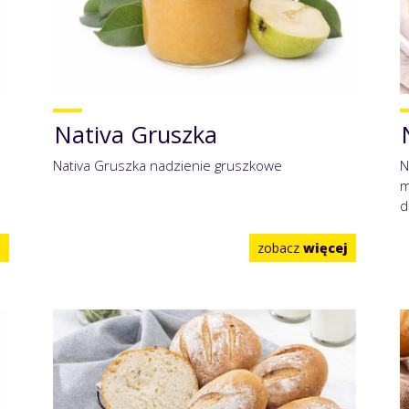
Nativa Gruszka
Nativa Gruszka nadzienie gruszkowe
N
m
d
j
zobacz
więcej