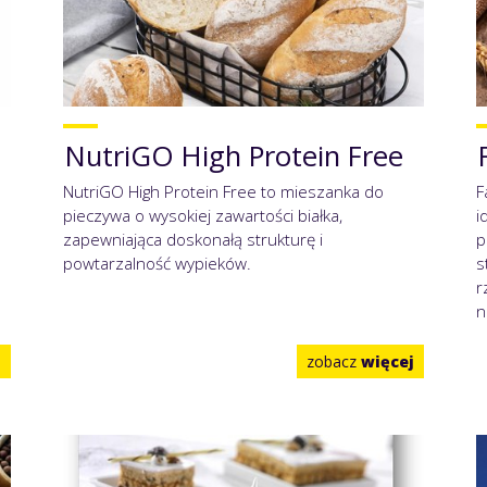
NutriGO High Protein Free
NutriGO High Protein Free to mieszanka do
F
pieczywa o wysokiej zawartości białka,
i
zapewniająca doskonałą strukturę i
p
powtarzalność wypieków.
s
r
n
j
zobacz
więcej