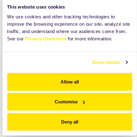
This website uses cookies
We use cookies and other tracking technologies to
improve the browsing experience on our site, analyze site
traffic, and understand where our audiences come from.
See our
Privacy Statement
for more information.
Show details
Allow all
Odkryj więcej niż widzisz na tej karcie
Customise
Zobacz składniki, receptury i wskazówki, które
pomogą Ci lepiej wykorzystać ten produkt na co
dzień.
Deny all
Dostęp
tylko
dla użytkowników Mojej Zeelandii.