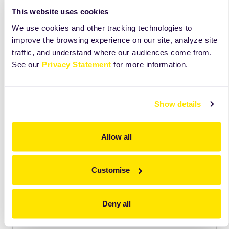
This website uses cookies
We use cookies and other tracking technologies to
improve the browsing experience on our site, analyze site
traffic, and understand where our audiences come from.
See our
Privacy Statement
for more information.
Show details
Allow all
Odkryj więcej niż widzisz na tej karcie
Customise
Zobacz składniki, receptury i wskazówki, które
pomogą Ci lepiej wykorzystać ten produkt na co
dzień.
Deny all
Dostęp
tylko
dla użytkowników Mojej Zeelandii.