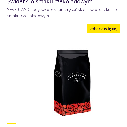
Świderki o smaku czekoladowym
NEVERLAND Lody świderki (amerykańskie) - w proszku - o
smaku czekoladowym
zobacz
więcej