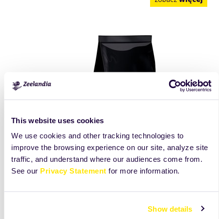
This website uses cookies
We use cookies and other tracking technologies to
improve the browsing experience on our site, analyze site
traffic, and understand where our audiences come from.
See our
Privacy Statement
for more information.
Lody włoskie o sm. waniliowo-
śmietankowym
NEVERLAND Lody włoskie (w proszku) o smaku waniliowo-
Show details
śmietankowym