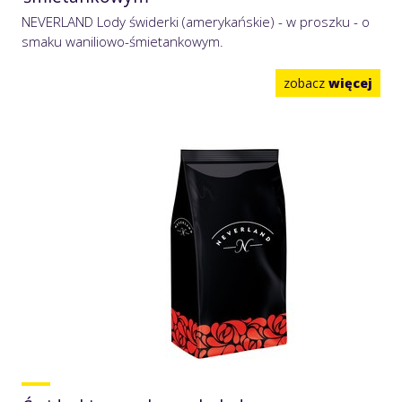
NEVERLAND Lody świderki (amerykańskie) - w proszku - o
smaku waniliowo-śmietankowym.
zobacz
więcej