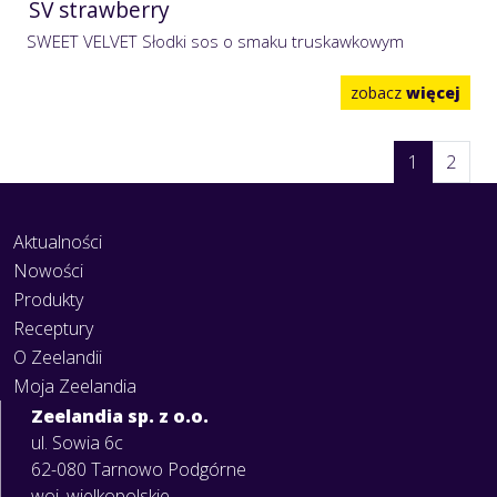
SV strawberry
SWEET VELVET Słodki sos o smaku truskawkowym
zobacz
więcej
1
2
Aktualności
Nowości
Produkty
Receptury
O Zeelandii
Moja Zeelandia
Zeelandia sp. z o.o.
ul. Sowia 6c
62-080 Tarnowo Podgórne
woj. wielkopolskie