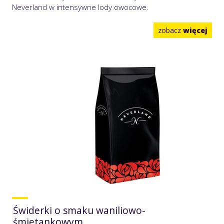
Neverland w intensywne lody owocowe.
zobacz
więcej
Świderki o smaku waniliowo-
śmietankowym