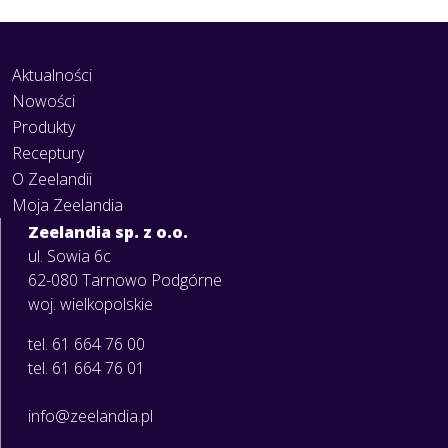
Aktualności
Nowości
Produkty
Receptury
O Zeelandii
Moja Zeelandia
Zeelandia sp. z o.o.
ul. Sowia 6c
62-080 Tarnowo Podgórne
woj. wielkopolskie
tel. 61 664 76 00
tel. 61 664 76 01
info@zeelandia.pl