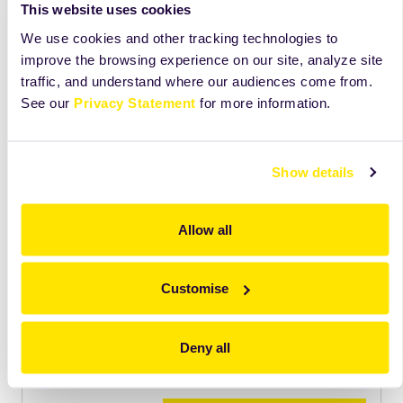
This website uses cookies
We use cookies and other tracking technologies to
improve the browsing experience on our site, analyze site
traffic, and understand where our audiences come from.
See our
Privacy Statement
for more information.
Show details
Allow all
Odkryj więcej niż widzisz na tej karcie
Zobacz składniki, receptury i wskazówki, które
Customise
pomogą Ci lepiej wykorzystać ten produkt na co
dzień.
Deny all
Dostęp
tylko
dla użytkowników Mojej Zeelandii.