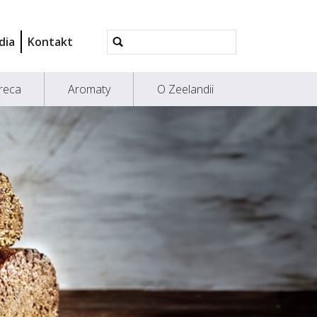
Wyszukiwanie
dia
Kontakt
Zaawansowane...
reca
Aromaty
O Zeelandii