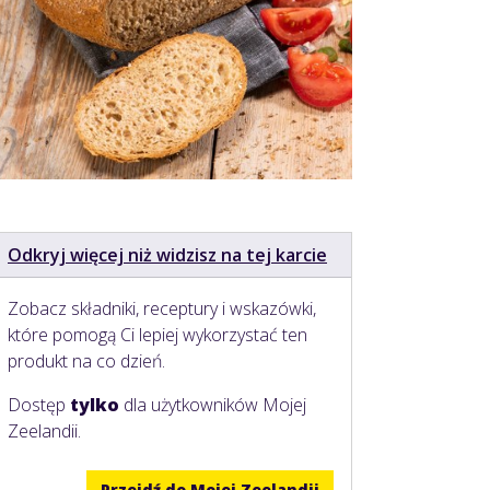
Odkryj więcej niż widzisz na tej karcie
Zobacz składniki, receptury i wskazówki,
które pomogą Ci lepiej wykorzystać ten
produkt na co dzień.
Dostęp
tylko
dla użytkowników Mojej
Zeelandii.
Przejdź do Mojej Zeelandii