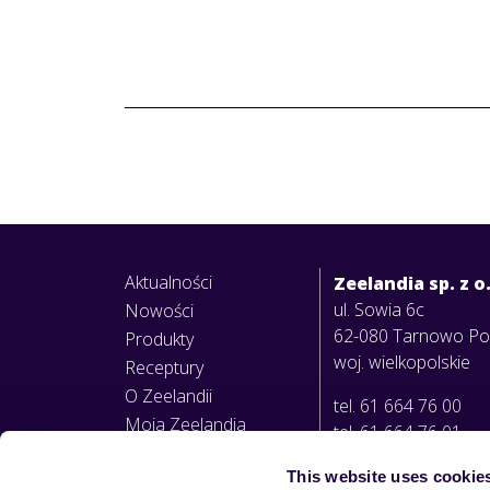
Aktualności
Zeelandia sp. z o
ul. Sowia 6c
Nowości
62-080 Tarnowo P
Produkty
woj. wielkopolskie
Receptury
O Zeelandii
tel. 61 664 76 00
Moja Zeelandia
tel. 61 664 76 01
This website uses cookie
info@zeelandia.pl