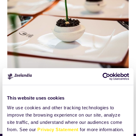
Click
Size:
to
52.712890625KB
view
full-
This website uses cookies
size
We use cookies and other tracking technologies to
image…
improve the browsing experience on our site, analyze
Drukuj
site traffic, and understand where our audiences come
from. See our
Privacy Statement
for more information.