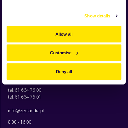
Aktualności
Show details
Nowości
Produkty
Allow all
Receptury
O Zeelandii
Moja Zeelandia
Customise
Zeelandia sp. z o.o.
ul. Sowia 6c
62-080 Tarnowo Podgórne
Deny all
woj. wielkopolskie
tel. 61 664 76 00
tel. 61 664 76 01
info@zeelandia.pl
8:00 - 16:00