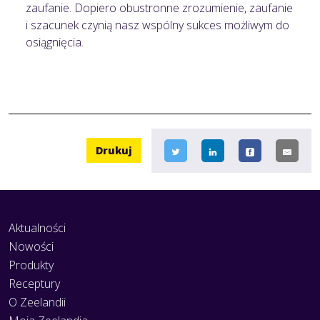
zaufanie. Dopiero obustronne zrozumienie, zaufanie
i szacunek czynią nasz wspólny sukces możliwym do
osiągnięcia.
Drukuj
Aktualności
Nowości
Produkty
Receptury
O Zeelandii