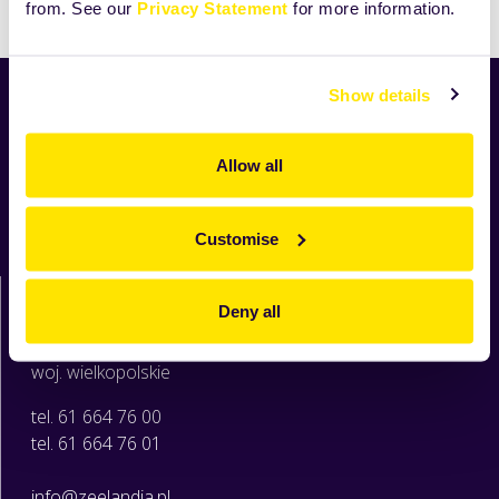
from. See our
Privacy Statement
for more information.
Show details
Aktualności
Nowości
Allow all
Produkty
Receptury
O Zeelandii
Customise
Moja Zeelandia
Zeelandia sp. z o.o.
Deny all
ul. Sowia 6c
62-080 Tarnowo Podgórne
woj. wielkopolskie
tel. 61 664 76 00
tel. 61 664 76 01
info@zeelandia.pl