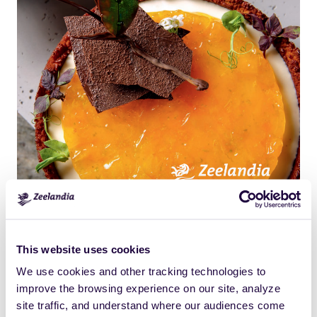
Click
Size:
to
1767.041015625KB
view
This website uses cookies
full-
We use cookies and other tracking technologies to
size
improve the browsing experience on our site, analyze
image…
site traffic, and understand where our audiences come
Drukuj