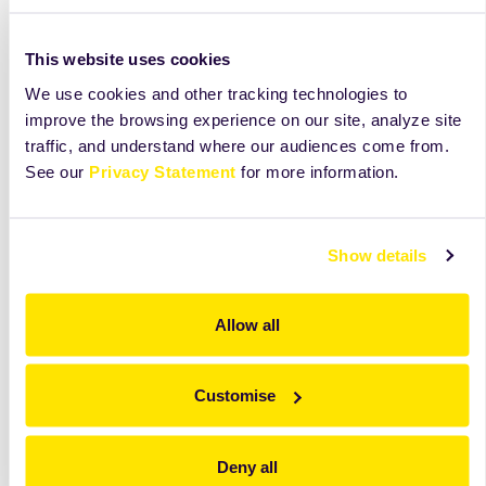
dedykowanej dla rynku HoReCa. W naszej ofercie
znajdziecie Państwo zarówno gotowe, mrożone
This website uses cookies
produkty cukiernicze, jak i półprodukty oraz surowce
niezbędne do przygotowania wyjątkowych deserów.
We use cookies and other tracking technologies to
improve the browsing experience on our site, analyze site
traffic, and understand where our audiences come from.
See our
Privacy Statement
for more information.
Produkty sygnowane marką 1900 stanowią połączenie
najwyższej rzemieślniczej jakości oraz wygody
użytkowania.
Show details
Działamy nieprzerwanie od 110 lat. Wiedza
zebrana przez te wszystkie lata pozwala nam
Allow all
oferować produkty dopasowane do aktualnych trendów
oraz potrzeb rynkowych.
Customise
Deny all