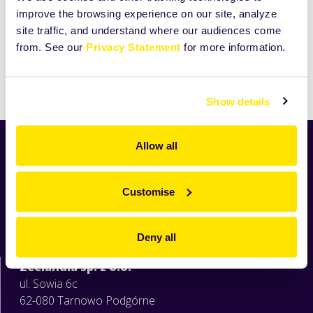
improve the browsing experience on our site, analyze
view
site traffic, and understand where our audiences come
full-
from. See our
Privacy Statement
for more information.
size
image…
Drukuj
Show details
Allow all
Aktualności
Nowości
Customise
Produkty
Receptury
O Zeelandii
Deny all
Moja Zeelandia
Zeelandia sp. z o.o.
ul. Sowia 6c
62-080 Tarnowo Podgórne