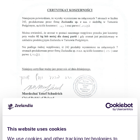
This website uses cookies
Click
Size:
We use cookies and other tracking technologies to
to
223.3642578125KB