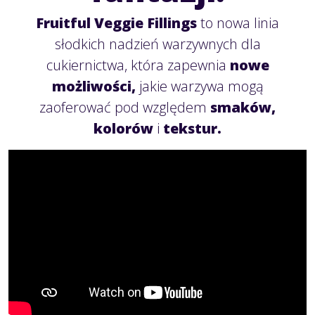
Fruitful Veggie Fillings
to nowa linia
słodkich nadzień warzywnych dla
cukiernictwa, która zapewnia
nowe
możliwości,
jakie warzywa mogą
zaoferować pod względem
smaków,
kolorów
i
tekstur.