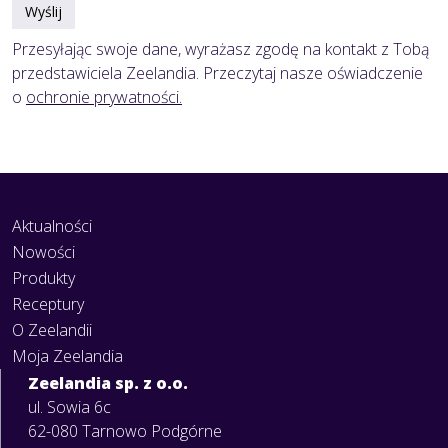
Wyślij
Przesyłając swoje dane, wyrażasz zgodę na kontakt z Tobą
przedstawiciela Zeelandia. Przeczytaj nasze oświadczenie
o
ochronie prywatności.
Aktualności
Nowości
Produkty
Receptury
O Zeelandii
Moja Zeelandia
Zeelandia sp. z o.o.
ul. Sowia 6c
62-080 Tarnowo Podgórne