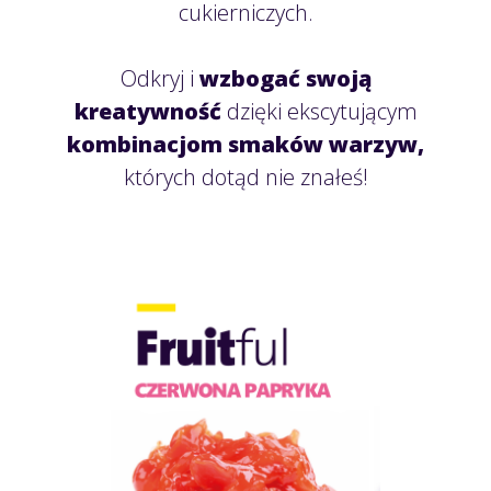
cukierniczych.
Odkryj i
wzbogać swoją
kreatywność
dzięki ekscytującym
kombinacjom smaków warzyw,
których dotąd nie znałeś!