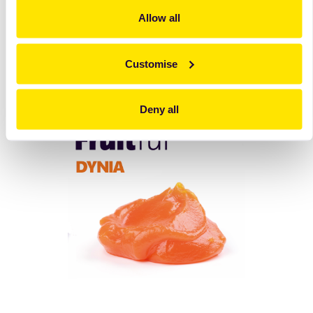
Pobierz
katalog
Allow all
Customise
Deny all