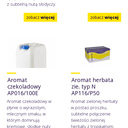
z subtelną nutą słodyczy.
zobacz
więcej
zobacz
więcej
Aromat
Aromat herbata
czekoladowy
zie. typ N
AP016/100E
AP116/P50
Aromat czekoladowy w
Aromat zielonej herbaty
płynie o wyrazistym,
w postaci proszku,
mlecznym smaku, w
subtelne połączenie
którym dominują
świeżości zielonej
kremowe, słodkie nuty
herbaty z tropikalnym,