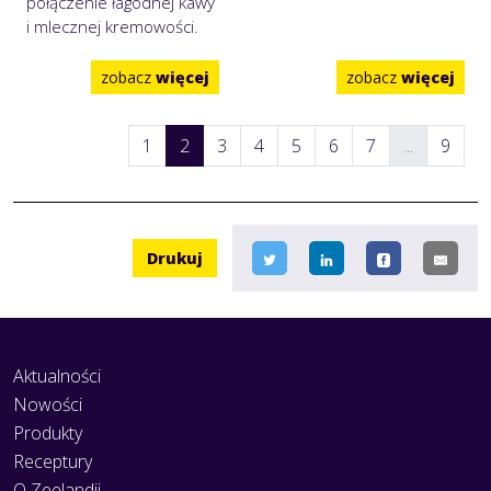
połączenie łagodnej kawy
i mlecznej kremowości.
zobacz
więcej
zobacz
więcej
1
2
3
4
5
6
7
...
9
Drukuj
Aktualności
Nowości
Produkty
Receptury
O Zeelandii