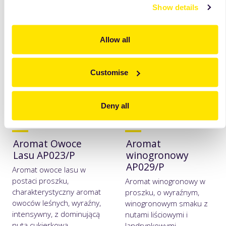
Show details
dojrzałych porzeczek.
zobacz
więcej
zobacz
więcej
Allow all
Customise
Deny all
Aromat Owoce
Aromat
Lasu AP023/P
winogronowy
AP029/P
Aromat owoce lasu w
postaci proszku,
Aromat winogronowy w
charakterystyczny aromat
proszku, o wyraźnym,
owoców leśnych, wyraźny,
winogronowym smaku z
intensywny, z dominującą
nutami liściowymi i
nutą cukierkową.
landrynkowymi.