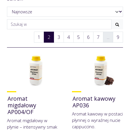
1
2
3
4
5
6
7
...
9
Aromat
Aromat kawowy
migdałowy
AP036
AP004/OF
Aromat kawowy w postaci
płynnej o wyraźnej nucie
Aromat migdałowy w
cappuccino.
płynie – intensywny smak