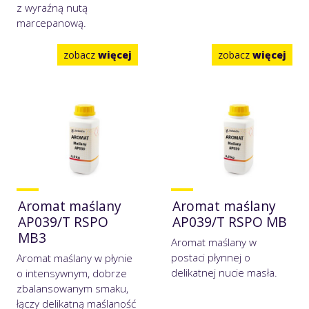
z wyraźną nutą
marcepanową.
zobacz
więcej
zobacz
więcej
Aromat maślany
Aromat maślany
AP039/T RSPO
AP039/T RSPO MB
MB3
Aromat maślany w
postaci płynnej o
Aromat maślany w płynie
delikatnej nucie masła.
o intensywnym, dobrze
zbalansowanym smaku,
łączy delikatną maślaność