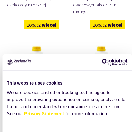
czekolady mlecznej.
owocowym akcentem
mango.
zobacz
więcej
zobacz
więcej
This website uses cookies
Aromat rumowy
Aromat porzeczka
We use cookies and other tracking technologies to
AP006/F
czarna AP017/20
improve the browsing experience on our site, analyze site
Aromat rumowy w płynie,
Aromat porzeczka czarna
traffic, and understand where our audiences come from.
słodki, bardzo delikatny, z
w płynie o mocnym,
See our
Privacy Statement
for more information.
wyczuwalnymi nutami
charakterystycznym
rumu.
profilu z delikatną
cierpkością, świeżych,