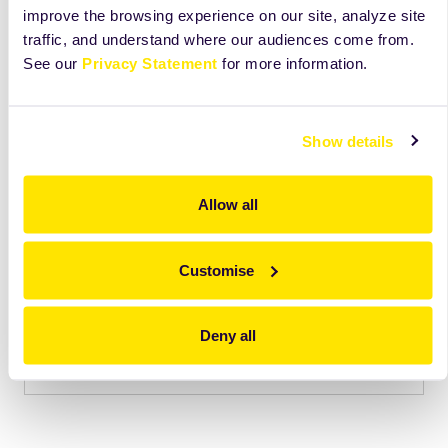
improve the browsing experience on our site, analyze site
traffic, and understand where our audiences come from.
See our
Privacy Statement
for more information.
Show details
Odkryj więcej niż widzisz na tej karcie
Allow all
Zobacz składniki, receptury i wskazówki, które
pomogą Ci lepiej wykorzystać ten produkt na co
dzień.
Customise
Dostęp
tylko
dla użytkowników Mojej Zeelandii.
Deny all
Przejdź do Mojej Zeelandii