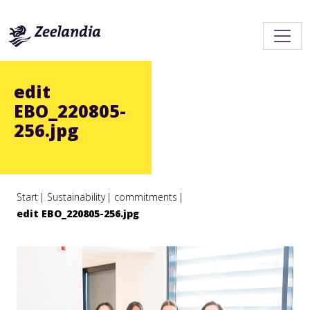
edit
EBO_220805-
256.jpg
Start
Sustainability
commitments
edit EBO_220805-256.jpg