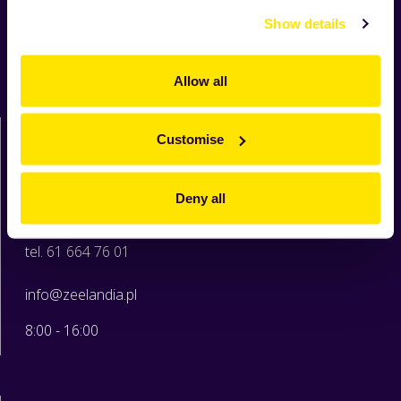
Nowości
Show details
Produkty
Receptury
O Zeelandii
Allow all
Moja Zeelandia
Zeelandia sp. z o.o.
Customise
ul. Sowia 6c
62-080 Tarnowo Podgórne
woj. wielkopolskie
Deny all
tel. 61 664 76 00
tel. 61 664 76 01
info@zeelandia.pl
8:00 - 16:00