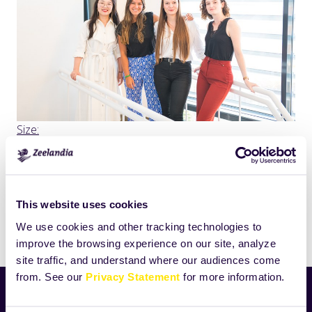
Click
Size:
to
312.2177734375KB
view
full-
size
This website uses cookies
image…
We use cookies and other tracking technologies to
Drukuj
improve the browsing experience on our site, analyze
site traffic, and understand where our audiences come
from. See our
Privacy Statement
for more information.
Aktualności