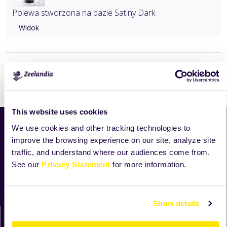
Polewa stworzona na bazie Satiny Dark
Widok
Drukuj
This website uses cookies
We use cookies and other tracking technologies to
Aktualności
improve the browsing experience on our site, analyze site
Nowości
traffic, and understand where our audiences come from.
Produkty
See our
Privacy Statement
for more information.
Receptury
O Zeelandii
Moja Zeelandia
Show details
Zeelandia sp. z o.o.
ul. Sowia 6c