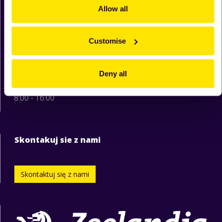
Allow all
62-080 Tarnowo Podgórne
woj. wielkopolskie
Customise
tel. 61 664 76 00
tel. 61 664 76 01
Deny all
info@zeelandia.pl
8:00 - 16:00
Skontakuj sie z nami
Skontaktuj się z nami