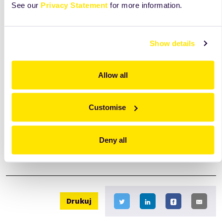
See our
Privacy Statement
for more information.
Show details
Allow all
Customise
Zeesan Pomarańczowy
Stabilizator do bitej śmietany o smaku pomarańczowym.
Deny all
zobacz
więcej
Drukuj