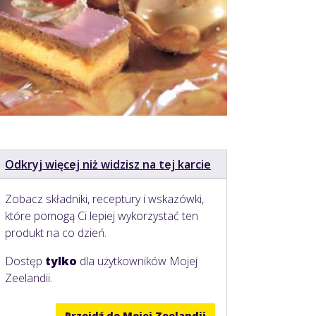
Odkryj więcej niż widzisz na tej karcie
Zobacz składniki, receptury i wskazówki,
które pomogą Ci lepiej wykorzystać ten
produkt na co dzień.
Dostęp
tylko
dla użytkowników Mojej
Zeelandii.
Przejdź do Mojej Zeelandii