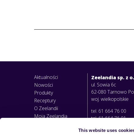
Aktualności
Zeelandia sp. z o
ul. Sowia 6c
Nowości
62-080 Tarnowo P
Produkty
woj. wielkopolskie
Receptury
O Zeelandii
tel. 61 664 76 00
Moja Zeelandia
tel. 61 664 76 01
This website uses cookie
info@zeelandia.pl