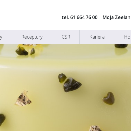
tel. 61 664 76 00
Moja Zeelan
y
Receptury
CSR
Kariera
Ho