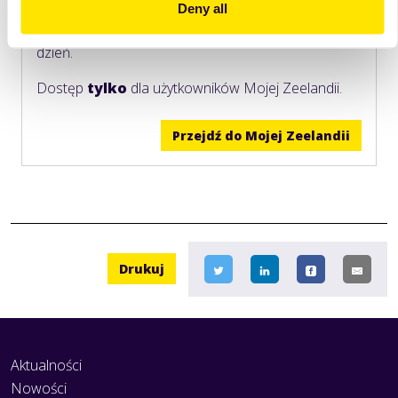
Zobacz składniki, receptury i wskazówki, które
Deny all
pomogą Ci lepiej wykorzystać ten produkt na co
dzień.
Dostęp
tylko
dla użytkowników Mojej Zeelandii.
Przejdź do Mojej Zeelandii
Drukuj
Aktualności
Nowości