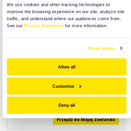
We use cookies and other tracking technologies to
improve the browsing experience on our site, analyze site
traffic, and understand where our audiences come from.
See our
Privacy Statement
for more information.
Show details
Odkryj więcej niż widzisz na tej karcie
Allow all
Zobacz składniki, receptury i wskazówki, które
pomogą Ci lepiej wykorzystać ten produkt na co
Customise
dzień.
Dostęp
tylko
dla użytkowników Mojej Zeelandii.
Deny all
Przejdź do Mojej Zeelandii