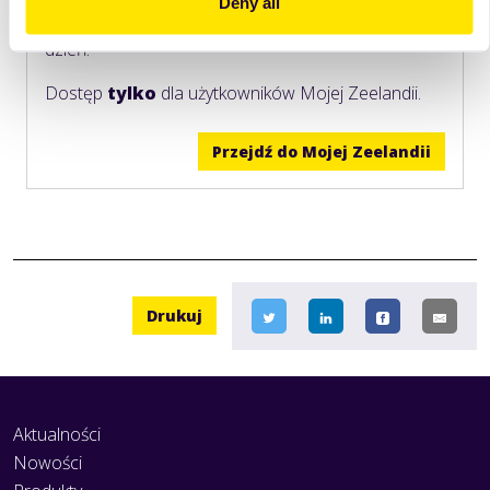
Deny all
pomogą Ci lepiej wykorzystać ten produkt na co
dzień.
Dostęp
tylko
dla użytkowników Mojej Zeelandii.
Przejdź do Mojej Zeelandii
Drukuj
Aktualności
Nowości