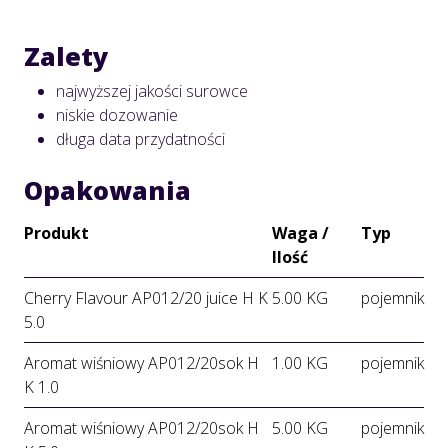
Zalety
najwyższej jakości surowce
niskie dozowanie
długa data przydatności
Opakowania
Produkt
Waga /
Typ
Ilość
Cherry Flavour AP012/20 juice H K
5.00 KG
pojemnik
5.0
Aromat wiśniowy AP012/20sok H
1.00 KG
pojemnik
K 1.0
Aromat wiśniowy AP012/20sok H
5.00 KG
pojemnik