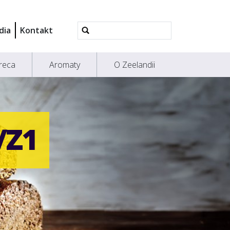
Wyszukiwanie
dia
Kontakt
Zaawansowane...
reca
Aromaty
O Zeelandii
/Z1