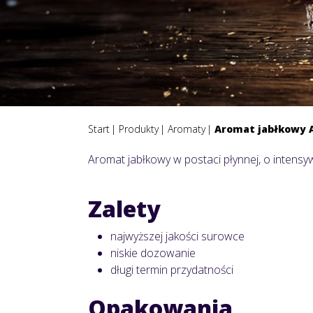
Start
Produkty
Aromaty
Aromat jabłkowy 
Aromat jabłkowy w postaci płynnej, o intensy
Zalety
najwyższej jakości surowce
niskie dozowanie
długi termin przydatności
Opakowania