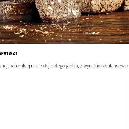
AP018/Z1
wnej, naturalnej nucie dojrzałego jabłka, z wyraźnie zbalansowa