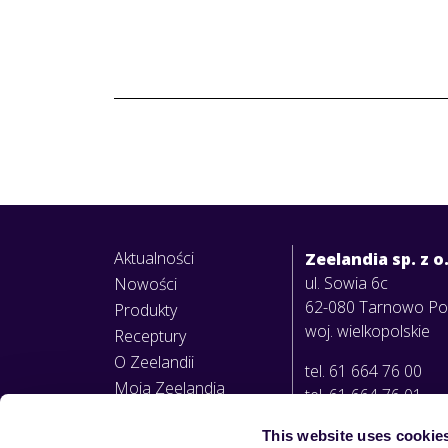
Aktualności
Zeelandia sp. z o
ul. Sowia 6c
Nowości
62-080 Tarnowo P
Produkty
woj. wielkopolskie
Receptury
O Zeelandii
tel. 61 664 76 00
Moja Zeelandia
tel. 61 664 76 01
This website uses cookie
info@zeelandia.pl