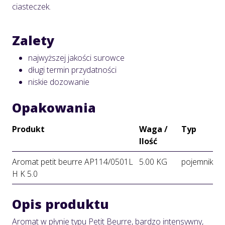
ciasteczek.
Zalety
najwyższej jakości surowce
długi termin przydatności
niskie dozowanie
Opakowania
Produkt
Waga /
Typ
Ilość
Aromat petit beurre AP114/0501L
5.00 KG
pojemnik
H K 5.0
Opis produktu
Aromat w płynie typu Petit Beurre, bardzo intensywny,