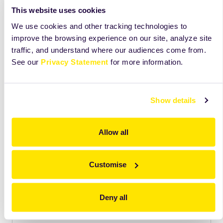
This website uses cookies
We use cookies and other tracking technologies to
improve the browsing experience on our site, analyze site
traffic, and understand where our audiences come from.
See our
Privacy Statement
for more information.
Show details
Allow all
Odkryj więcej niż widzisz na tej karcie
Customise
Zobacz składniki, receptury i wskazówki, które
pomogą Ci lepiej wykorzystać ten produkt na co
dzień.
Deny all
Dostęp
tylko
dla użytkowników Mojej Zeelandii.