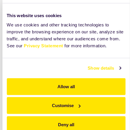
This website uses cookies
We use cookies and other tracking technologies to
improve the browsing experience on our site, analyze site
traffic, and understand where our audiences come from.
See our
Privacy Statement
for more information.
Show details
Allow all
Odkryj więcej niż widzisz na tej karcie
Customise
Zobacz składniki, receptury i wskazówki, które
pomogą Ci lepiej wykorzystać ten produkt na co
Deny all