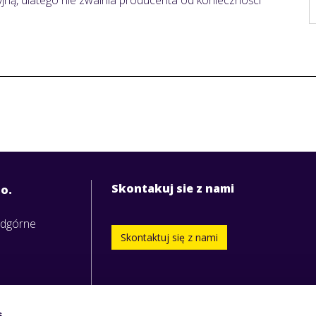
jną, dlatego nie zwalnia producenta od konieczności
Skontakuj sie z nami
.o.
odgórne
Skontaktuj się z nami
s