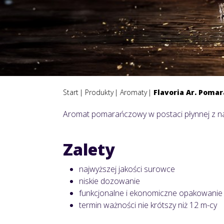
Start
Produkty
Aromaty
Flavoria Ar. Poma
Aromat pomarańczowy w postaci płynnej z na
Zalety
najwyższej jakości surowce
niskie dozowanie
funkcjonalne i ekonomiczne opakowanie
termin ważności nie krótszy niż 12 m-cy