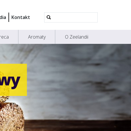
Wyszukiwanie
dia
Kontakt
Zaawansowane...
reca
Aromaty
O Zeelandii
owy