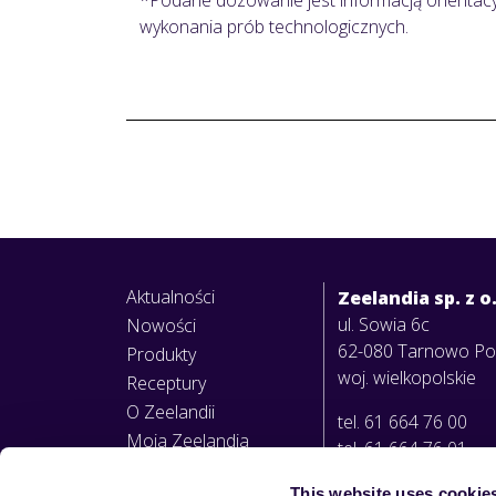
*Podane dozowanie jest informacją orientacy
wykonania prób technologicznych.
Aktualności
Zeelandia sp. z o
ul. Sowia 6c
Nowości
62-080 Tarnowo P
Produkty
woj. wielkopolskie
Receptury
O Zeelandii
tel. 61 664 76 00
Moja Zeelandia
tel. 61 664 76 01
This website uses cookie