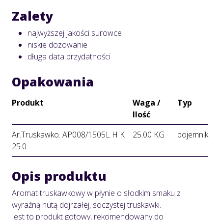
Zalety
najwyższej jakości surowce
niskie dozowanie
długa data przydatności
Opakowania
Produkt
Waga /
Typ
Ilość
Ar.Truskawko. AP008/1505L H K
25.00 KG
pojemnik
25.0
Opis produktu
Aromat truskawkowy w płynie o słodkim smaku z
wyraźną nutą dojrzałej, soczystej truskawki.
Jest to produkt gotowy, rekomendowany do