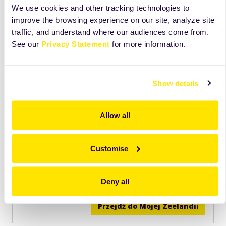
We use cookies and other tracking technologies to
improve the browsing experience on our site, analyze site
traffic, and understand where our audiences come from.
See our
Privacy Statement
for more information.
Show details
Odkryj więcej niż widzisz na tej karcie
Allow all
Zobacz składniki, receptury i wskazówki, które
pomogą Ci lepiej wykorzystać ten produkt na co
Customise
dzień.
Dostęp
tylko
dla użytkowników Mojej Zeelandii.
Deny all
Przejdź do Mojej Zeelandii