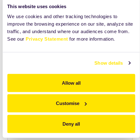
This website uses cookies
We use cookies and other tracking technologies to
improve the browsing experience on our site, analyze site
traffic, and understand where our audiences come from.
See our
Privacy Statement
for more information.
Show details
Allow all
Odkryj więcej niż widzisz na tej karcie
Customise
Zobacz składniki, receptury i wskazówki, które
pomogą Ci lepiej wykorzystać ten produkt na co
dzień.
Deny all
Dostęp
tylko
dla użytkowników Mojej Zeelandii.