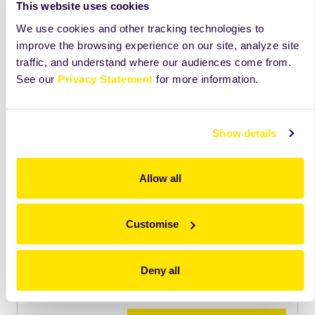
This website uses cookies
We use cookies and other tracking technologies to
improve the browsing experience on our site, analyze site
traffic, and understand where our audiences come from.
See our
Privacy Statement
for more information.
Show details
Allow all
Odkryj więcej niż widzisz na tej karcie
Zobacz składniki, receptury i wskazówki, które
Customise
pomogą Ci lepiej wykorzystać ten produkt na co
dzień.
Deny all
Dostęp
tylko
dla użytkowników Mojej Zeelandii.