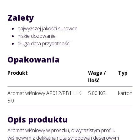
Zalety
najwyższej jakości surowce
niskie dozowanie
długa data przydatności
Opakowania
Produkt
Waga /
Typ
Ilość
Aromat wiśniowy AP012/PB1 H K
5.00 KG
karton
5.0
Opis produktu
Aromat wiśniowy w proszku, o wyrazistym profilu
wiśniowym z delikatną nutą syropową i deserowym