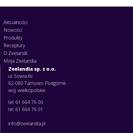
Aktualności
Nowości
Produkty
Receptury
O Zeelandii
Moja Zeelandia
Zeelandia sp. z o.o.
ul. Sowia 6c
62-080 Tarnowo Podgórne
woj. wielkopolskie
tel. 61 664 76 00
tel. 61 664 76 01
info@zeelandia.pl