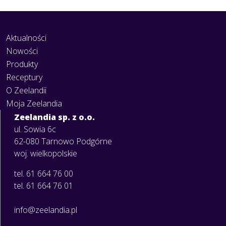
Aktualności
Nowości
Produkty
Receptury
O Zeelandii
Moja Zeelandia
Zeelandia sp. z o.o.
ul. Sowia 6c
62-080 Tarnowo Podgórne
woj. wielkopolskie
tel. 61 664 76 00
tel. 61 664 76 01
info@zeelandia.pl