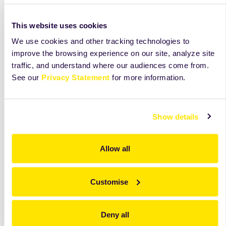
This website uses cookies
We use cookies and other tracking technologies to
improve the browsing experience on our site, analyze site
traffic, and understand where our audiences come from.
See our
Privacy Statement
for more information.
Show details
Allow all
Odkryj więcej niż widzisz na tej karcie
Customise
Zobacz składniki, receptury i wskazówki, które
pomogą Ci lepiej wykorzystać ten produkt na co
Deny all
dzień.