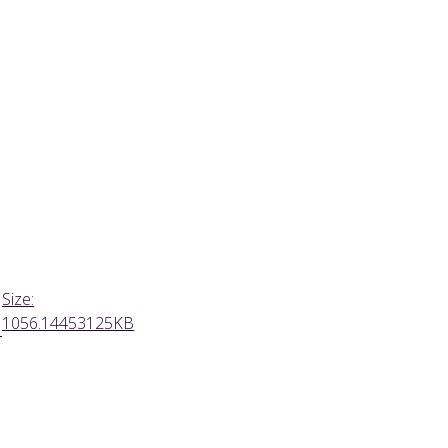
Click
Size:
to
1056.14453125KB
view
full-
size
image…