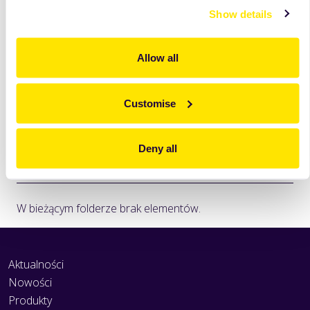
Znajdź
produkty
, których
Show details
potrzebujesz
Allow all
Sort on:
Customise
Deny all
W bieżącym folderze brak elementów.
Aktualności
Nowości
Produkty