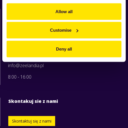
Moja Zeelandia
Allow all
Zeelandia sp. z o.o.
ul. Sowia 6c
62-080 Tarnowo Podgórne
Customise
woj. wielkopolskie
tel. 61 664 76 00
Deny all
tel. 61 664 76 01
info@zeelandia.pl
8:00 - 16:00
Skontakuj sie z nami
Skontaktuj się z nami