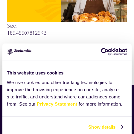
Click
Size:
to
185.455078125KB
view
full-
size
image…
Drukuj
This website uses cookies
We use cookies and other tracking technologies to
improve the browsing experience on our site, analyze
site traffic, and understand where our audiences come
Aktualności
from. See our
Privacy Statement
for more information.
Nowości
Produkty
Receptury
Show details
O Zeelandii