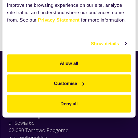
view
improve the browsing experience on our site, analyze
full-
site traffic, and understand where our audiences come
size
from. See our
Privacy Statement
for more information.
image…
Drukuj
Show details
Allow all
Aktualności
Nowości
Produkty
Customise
Receptury
O Zeelandii
Deny all
Moja Zeelandia
Zeelandia sp. z o.o.
ul. Sowia 6c
62-080 Tarnowo Podgórne
woj. wielkopolskie