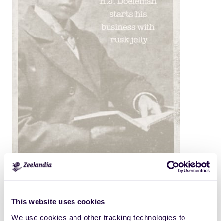
This website uses cookies
Click
Size:
to
23.9462890625KB
We use cookies and other tracking technologies to