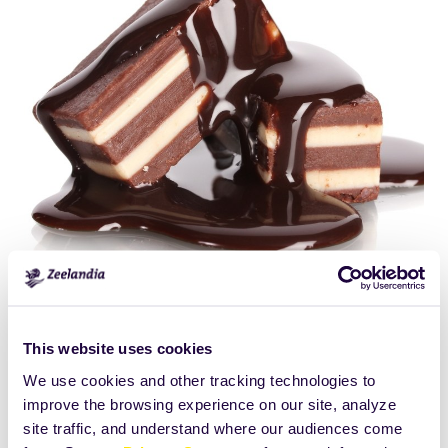
Click
Size:
to
210.8779296875KB
view
This website uses cookies
full-
We use cookies and other tracking technologies to
size
improve the browsing experience on our site, analyze
image…
site traffic, and understand where our audiences come
Drukuj