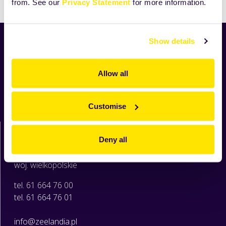
from. See our
Privacy Statement
for more information.
Show details
Aktualności
Nowości
Allow all
Produkty
Receptury
O Zeelandii
Customise
Moja Zeelandia
Zeelandia sp. z o.o.
Deny all
ul. Sowia 6c
62-080 Tarnowo Podgórne
woj. wielkopolskie
tel. 61 664 76 00
tel. 61 664 76 01
info@zeelandia.pl