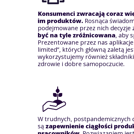
Konsumenci zwracają coraz wi
im produktów.
Rosnąca świadom
podejmowane przez nich decyzje
być na tyle
zróżnicowana
, aby 
Prezentowane przez nas aplikacje
limited”, których główną zaletą je
wykorzystujemy również składnik
zdrowie i dobre samopoczucie.
W trudnych, postpandemicznych c
są
zapewnienie ciągłości produk
pracowników
. Rozwiązaniem jest