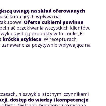
ększą uwagę na skład oferowanych
ość kupujących wpływa na
 zakupowe.
Oferta cukierni powinna
spełniać oczekiwania wszystkich klientów.
 wykorzystują produkty w formule „E-
st
krótka etykieta
. W recepturach
i uznawane za pozytywnie wpływające na
zasach, niezwykle istotnymi czynnikami
cji,
dostęp do wiedzy i kompetencje
 oferta Zeelandii, tworzona i rozwijana