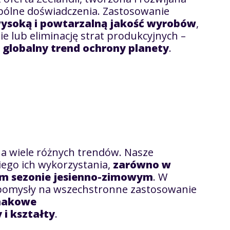
spólne doświadczenia. Zastosowanie
ysoką
i powtarzalną jakość wyrobów
,
e lub eliminację strat produkcyjnych –
y
globalny trend ochrony planety
.
 na wiele różnych trendów. Nasze
iego ich wykorzystania,
zarówno w
łym sezonie jesienno-zimowym
. W
e pomysły na wszechstronne zastosowanie
makowe
i kształty
.