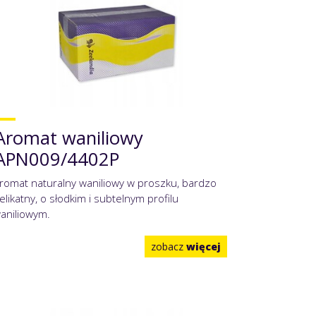
Aromat waniliowy
APN009/4402P
romat naturalny waniliowy w proszku, bardzo
elikatny, o słodkim i subtelnym profilu
aniliowym.
zobacz
więcej