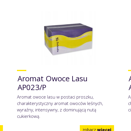
Aromat Owoce Lasu
AP023/P
Aromat owoce lasu w postaci proszku,
A
charakterystyczny aromat owoców leśnych,
c
wyraźny, intensywny, z dominującą nutą
c
cukierkową.
j
zobacz
więcej