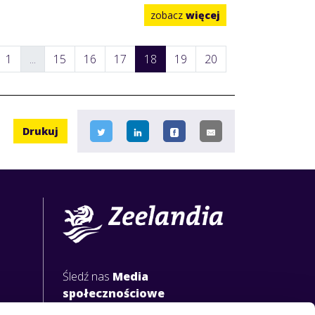
zobacz
więcej
1
...
15
16
17
18
19
20
Drukuj
Śledź nas
Media
społecznościowe