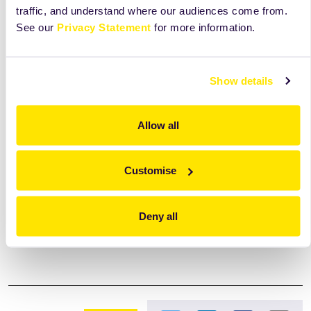
traffic, and understand where our audiences come from.
See our
Privacy Statement
for more information.
Show details
Odkryj więcej niż widzisz na tej karcie
Zobacz składniki, receptury i wskazówki, które
Allow all
pomogą Ci lepiej wykorzystać ten produkt na co
dzień.
Customise
Dostęp
tylko
dla użytkowników Mojej Zeelandii.
Deny all
Przejdź do Mojej Zeelandii